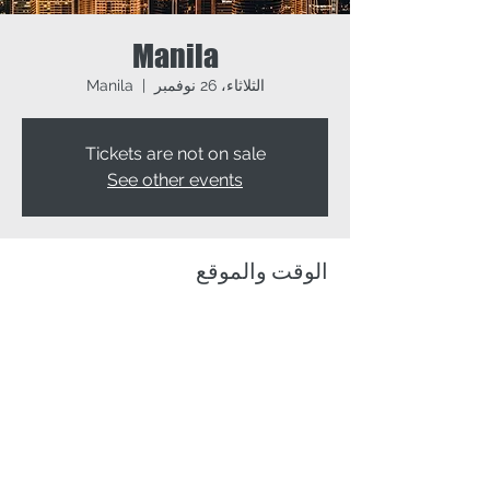
Manila
الثلاثاء، 26 نوفمبر
  |  
Manila
Tickets are not on sale
See other events
الوقت والموقع
26 نوفمبر 2024، 9:00 ص غرينتش+8 – 28
نوفمبر 2024، 5:00 م غرينتش+8
Manila, Manila, Metro Manila, Philippines
شارِك هذا الحدث